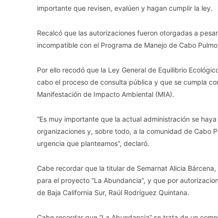
importante que revisen, evalúen y hagan cumplir la ley.
Recalcó que las autorizaciones fueron otorgadas a pesar
incompatible con el Programa de Manejo de Cabo Pulmo, e
Por ello recodó que la Ley General de Equilibrio Ecológi
cabo el proceso de consulta pública y que se cumpla con
Manifestación de Impacto Ambiental (MIA).
“Es muy importante que la actual administración se haya
organizaciones y, sobre todo, a la comunidad de Cabo Pu
urgencia que planteamos”, declaró.
Cabe recordar que la titular de Semarnat Alicia Bárcena
para el proyecto “La Abundancia”, y que por autorizaci
de Baja California Sur, Raúl Rodríguez Quintana.
Cabe recordar que “La Abundancia” se trata de un comple