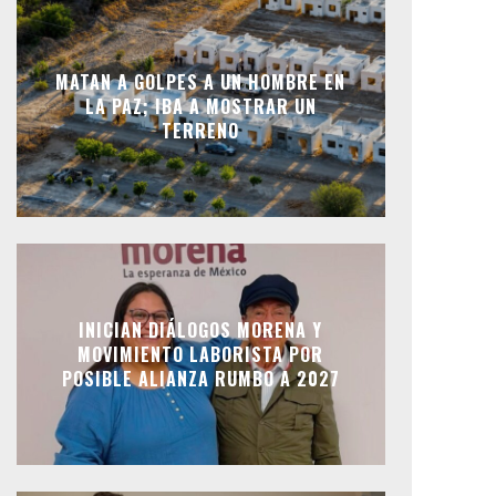
MATAN A GOLPES A UN HOMBRE EN
LA PAZ; IBA A MOSTRAR UN
TERRENO
INICIAN DIÁLOGOS MORENA Y
MOVIMIENTO LABORISTA POR
POSIBLE ALIANZA RUMBO A 2027