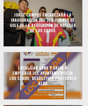
JORGE CAMPOS ENCABEZARÁ LA
INAUGURACIÓN DEL 3ER TORNEO DE
GOLF DE LA ASOCIACIÓN DE HOTELES
DE LOS CABOS
LOCALIZAN SANA Y SALVA A
EMPLEADA DEL AYUNTAMIENTO DE
LOS CABOS; DESACTIVAN PROTOCOLO
ALBA