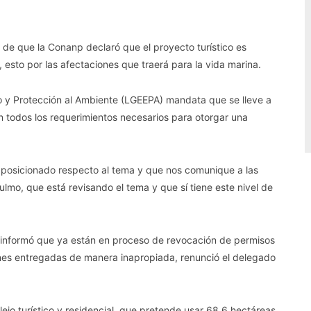
 de que la Conanp declaró que el proyecto turístico es
sto por las afectaciones que traerá para la vida marina.
co y Protección al Ambiente (LGEEPA) mandata que se lleve a
 todos los requerimientos necesarios para otorgar una
 posicionado respecto al tema y que nos comunique a las
lmo, que está revisando el tema y que sí tiene este nivel de
, informó que ya están en proceso de revocación de permisos
ones entregadas de manera inapropiada, renunció el delegado
jo turístico y residencial, que pretende usar 68.6 hectáreas