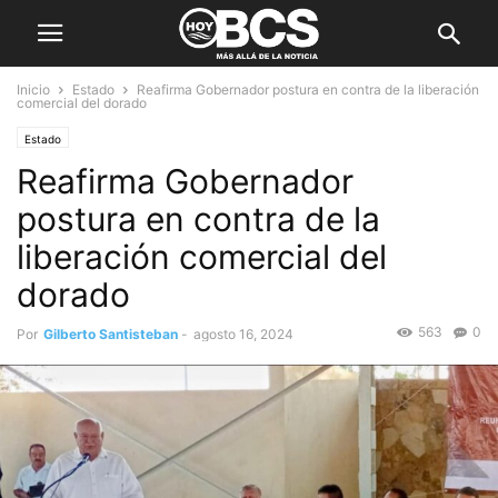
Inicio
Estado
Reafirma Gobernador postura en contra de la liberación
comercial del dorado
Estado
Reafirma Gobernador
postura en contra de la
liberación comercial del
dorado
563
0
Por
Gilberto Santisteban
-
agosto 16, 2024