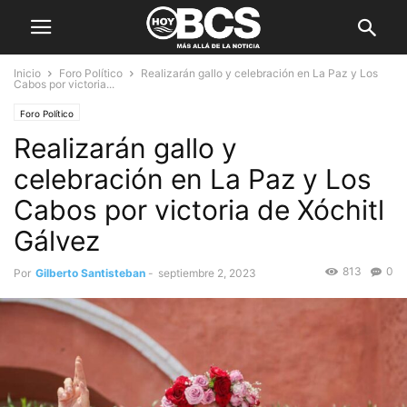
Inicio
Foro Político
Realizarán gallo y celebración en La Paz y Los
Cabos por victoria...
Foro Político
Realizarán gallo y
celebración en La Paz y Los
Cabos por victoria de Xóchitl
Gálvez
813
0
Por
Gilberto Santisteban
-
septiembre 2, 2023