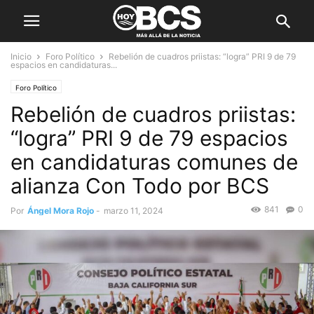
Inicio
Foro Político
Rebelión de cuadros priistas: “logra” PRI 9 de 79
espacios en candidaturas...
Foro Político
Rebelión de cuadros priistas:
“logra” PRI 9 de 79 espacios
en candidaturas comunes de
alianza Con Todo por BCS
841
0
Por
Ángel Mora Rojo
-
marzo 11, 2024