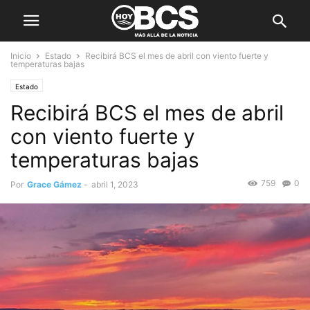
Inicio
Estado
Recibirá BCS el mes de abril con viento fuerte y
temperaturas bajas
Estado
Recibirá BCS el mes de abril
con viento fuerte y
temperaturas bajas
759
0
Por
Grace Gámez
-
abril 1, 2023