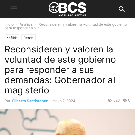
Inicio
Análisis
Reconsideren y valoren la voluntad de este gobierno
para responder a sus...
Análisis
Estado
Reconsideren y valoren la
voluntad de este gobierno
para responder a sus
demandas: Gobernador al
magisterio
623
0
Por
Gilberto Santisteban
-
mayo 7, 2024