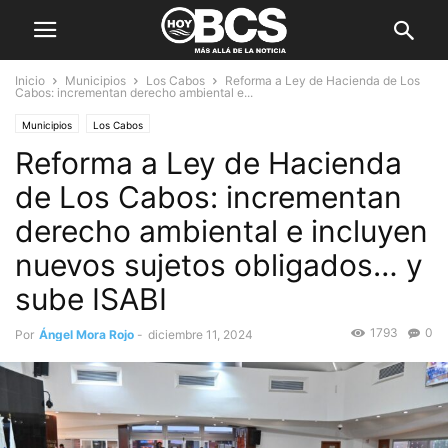
Inicio
Municipios
Los Cabos
Reforma a Ley de Hacienda de Los
Cabos: incrementan derecho ambiental e...
Municipios
Los Cabos
Reforma a Ley de Hacienda
de Los Cabos: incrementan
derecho ambiental e incluyen
nuevos sujetos obligados… y
sube ISABI
1793
0
Por
Ángel Mora Rojo
-
diciembre 11, 2024