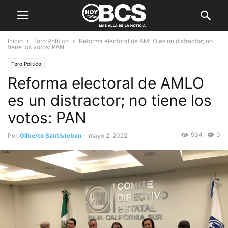
Inicio
Foro Político
Reforma electoral de AMLO es un distractor; no
tiene los votos: PAN
Foro Político
Reforma electoral de AMLO
es un distractor; no tiene los
votos: PAN
934
0
Por
Gilberto Santisteban
-
mayo 2, 2022