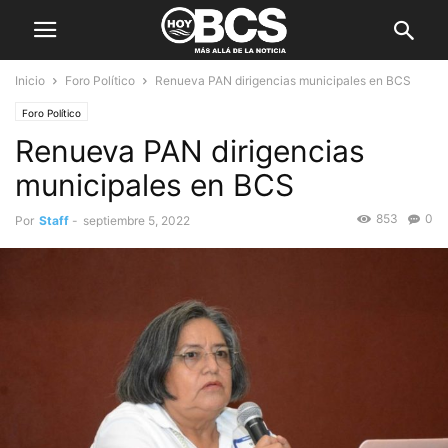
Inicio
Foro Político
Renueva PAN dirigencias municipales en BCS
Foro Político
Renueva PAN dirigencias
municipales en BCS
853
0
Por
Staff
-
septiembre 5, 2022