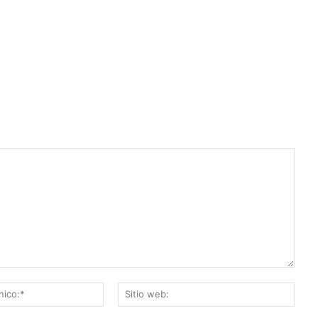
Correo
Sitio
electrónico:*
web: