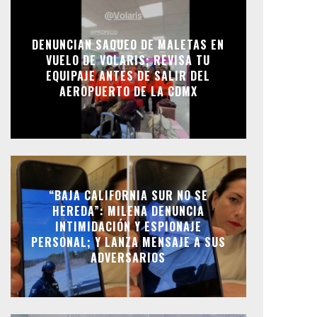
DENUNCIAN SAQUEO DE MALETAS EN
VUELO DE VOLARIS; REVISA TU
EQUIPAJE ANTES DE SALIR DEL
AEROPUERTO DE LA CDMX
“BAJA CALIFORNIA SUR NO SE
HEREDA”: MILENA DENUNCIA
INTIMIDACIÓN Y ESPIONAJE
PERSONAL; Y LANZA MENSAJE A SUS
ADVERSARIOS