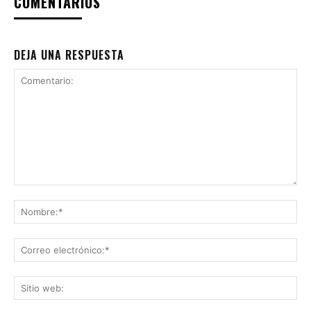
COMENTARIOS
DEJA UNA RESPUESTA
Comentario:
No
Co
ele
Sit
we