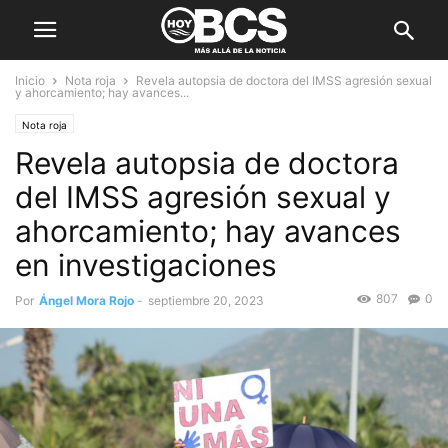
Inicio
Nota roja
Revela autopsia de doctora del IMSS agresión sexual
y ahorcamiento; hay avances...
Nota roja
Revela autopsia de doctora
del IMSS agresión sexual y
ahorcamiento; hay avances
en investigaciones
807
0
Por
Ángel Mora Rojo
-
septiembre 20, 2023