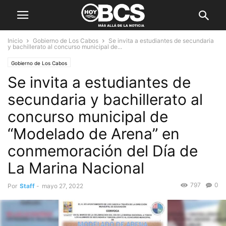
Inicio
Gobierno de Los Cabos
Se invita a estudiantes de secundaria
y bachillerato al concurso municipal de...
Gobierno de Los Cabos
Se invita a estudiantes de
secundaria y bachillerato al
concurso municipal de
“Modelado de Arena” en
conmemoración del Día de
La Marina Nacional
797
0
Por
Staff
-
mayo 27, 2022