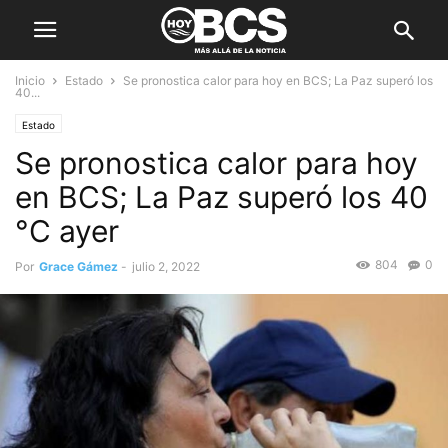
Inicio
Estado
Se pronostica calor para hoy en BCS; La Paz superó los
40...
Estado
Se pronostica calor para hoy
en BCS; La Paz superó los 40
°C ayer
804
0
Por
Grace Gámez
-
julio 2, 2022