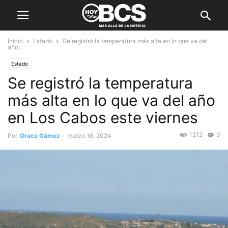
Inicio
Estado
Se registró la temperatura más alta en lo que va del
año...
Estado
Se registró la temperatura
más alta en lo que va del año
en Los Cabos este viernes
1212
0
Por
Grace Gámez
-
marzo 16, 2024