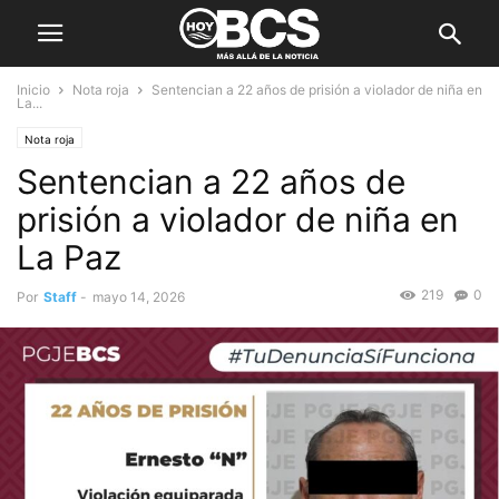
Inicio
Nota roja
Sentencian a 22 años de prisión a violador de niña en
La...
Nota roja
Sentencian a 22 años de
prisión a violador de niña en
La Paz
219
0
Por
Staff
-
mayo 14, 2026