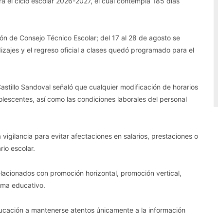
a el ciclo escolar 2026-2027, el cual contempla 185 días
ión de Consejo Técnico Escolar; del 17 al 28 de agosto se
izajes y el regreso oficial a clases quedó programado para el
astillo Sandoval señaló que cualquier modificación de horarios
dolescentes, así como las condiciones laborales del personal
igilancia para evitar afectaciones en salarios, prestaciones o
rio escolar.
lacionados con promoción horizontal, promoción vertical,
ema educativo.
educación a mantenerse atentos únicamente a la información