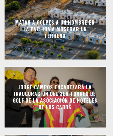
MATAN A GOLPES A UN HOMBRE EN
LA PAZ; IBA A MOSTRAR UN
TERRENO
JORGE CAMPOS ENCABEZARÁ LA
INAUGURACIÓN DEL 3ER TORNEO DE
GOLF DE LA ASOCIACIÓN DE HOTELES
DE LOS CABOS