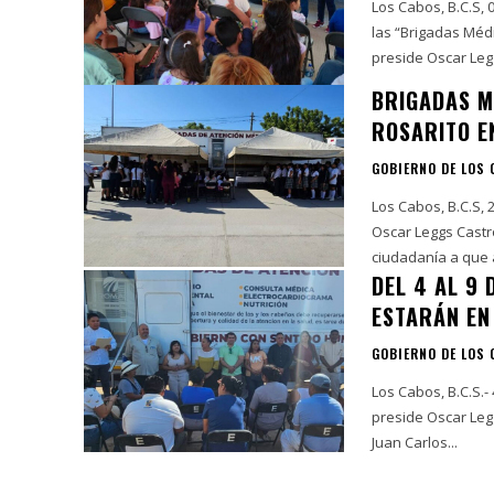
Los Cabos, B.C.S,
las “Brigadas Méd
preside Oscar Legg
BRIGADAS M
ROSARITO E
GOBIERNO DE LOS
Los Cabos, B.C.S,
Oscar Leggs Castro
ciudadanía a que a
DEL 4 AL 9
ESTARÁN EN 
GOBIERNO DE LOS
Los Cabos, B.C.S.-
preside Oscar Legg
Juan Carlos...