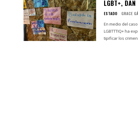
LGBT+, DAN
ESTADO
GRACE G
En medio del caso
LGBTTTIQ+ ha expr
tipificar los crimen