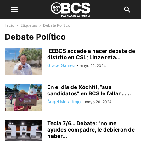
Inicio
Etiquetas
Debate Político
Debate Político
IEEBCS accede a hacer debate de
distrito en CSL; Linze reta...
Grace Gámez
-
mayo 22, 2024
En el día de Xóchitl, “sus
candidatos” en BCS le fallan…...
Ángel Mora Rojo
-
mayo 20, 2024
Tecla 7/6… Debate: “no me
ayudes compadre, le debieron de
haber...