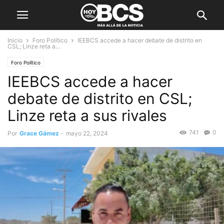
Inicio
Foro Político
IEEBCS accede a hacer debate de distrito en
CSL; Linze reta a...
Foro Político
IEEBCS accede a hacer
debate de distrito en CSL;
Linze reta a sus rivales
741
0
Por
Grace Gámez
-
mayo 22, 2024