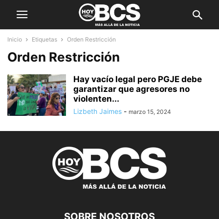
Inicio
Etiquetas
Orden Restricción
Orden Restricción
Hay vacío legal pero PGJE debe
garantizar que agresores no
violenten...
Lizbeth Jaimes
-
marzo 15, 2024
SOBRE NOSOTROS