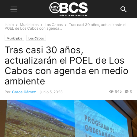
Inicio
Municipios
Los Cabos
Tras casi 30 años, actualizarán el
POEL de Los Cabos con agenda...
Municipios
Los Cabos
Tras casi 30 años,
actualizarán el POEL de Los
Cabos con agenda en medio
ambiente
845
0
Por
Grace Gámez
-
junio 5, 2023