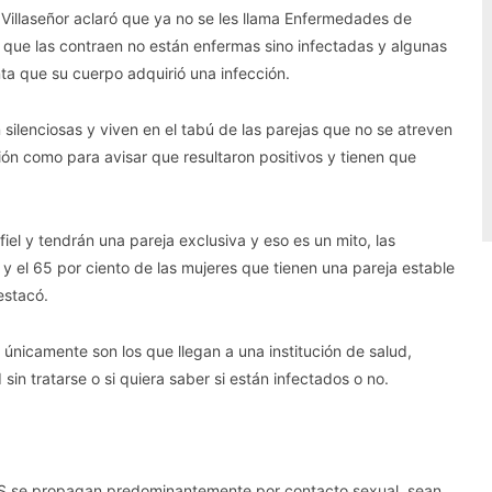
Villaseñor aclaró que ya no se les llama Enfermedades de
 que las contraen no están enfermas sino infectadas y algunas
ta que su cuerpo adquirió una infección.
n silenciosas y viven en el tabú de las parejas que no se atreven
ción como para avisar que resultaron positivos y tienen que
fiel y tendrán una pareja exclusiva y eso es un mito, las
 y el 65 por ciento de las mujeres que tienen una pareja estable
estacó.
 únicamente son los que llegan a una institución de salud,
n tratarse o si quiera saber si están infectados o no.
ITS se propagan predominantemente por contacto sexual, sean