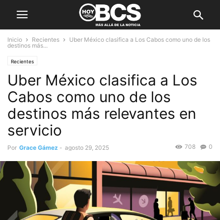
Inicio
Recientes
Uber México clasifica a Los Cabos como uno de los
destinos más...
Recientes
Uber México clasifica a Los
Cabos como uno de los
destinos más relevantes en
servicio
708
0
Por
Grace Gámez
-
agosto 29, 2025