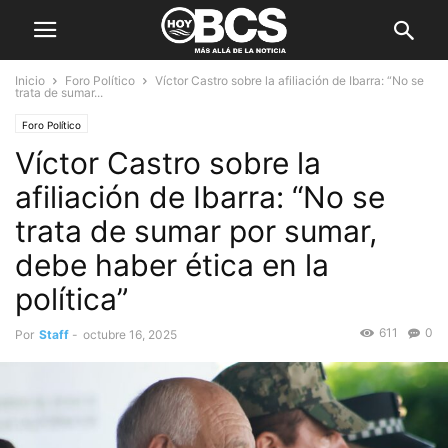
Inicio
Foro Político
Víctor Castro sobre la afiliación de Ibarra: “No se
trata de sumar...
Foro Político
Víctor Castro sobre la
afiliación de Ibarra: “No se
trata de sumar por sumar,
debe haber ética en la
política”
611
0
Por
Staff
-
octubre 16, 2025