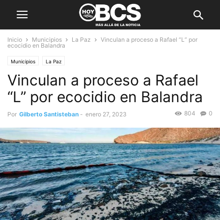
Inicio
Municipios
La Paz
Vinculan a proceso a Rafael “L” por
ecocidio en Balandra
Municipios
La Paz
Vinculan a proceso a Rafael
“L” por ecocidio en Balandra
804
0
Por
Gilberto Santisteban
-
enero 27, 2023