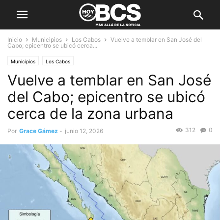
Inicio
Municipios
Los Cabos
Vuelve a temblar en San José del
Cabo; epicentro se ubicó cerca...
Municipios
Los Cabos
Vuelve a temblar en San José
del Cabo; epicentro se ubicó
cerca de la zona urbana
312
0
Por
Grace Gámez
-
junio 12, 2026