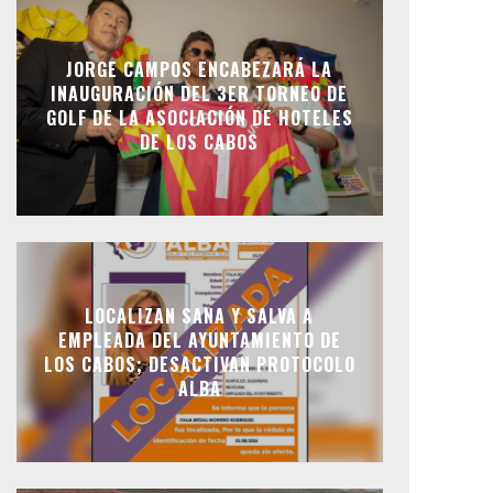
JORGE CAMPOS ENCABEZARÁ LA
INAUGURACIÓN DEL 3ER TORNEO DE
GOLF DE LA ASOCIACIÓN DE HOTELES
DE LOS CABOS
LOCALIZAN SANA Y SALVA A
EMPLEADA DEL AYUNTAMIENTO DE
LOS CABOS; DESACTIVAN PROTOCOLO
ALBA