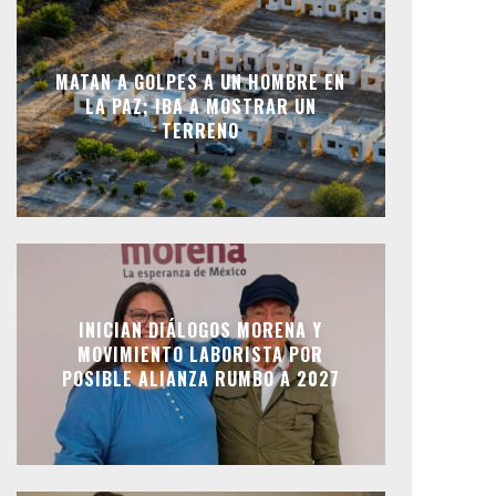
MATAN A GOLPES A UN HOMBRE EN
LA PAZ; IBA A MOSTRAR UN
TERRENO
INICIAN DIÁLOGOS MORENA Y
MOVIMIENTO LABORISTA POR
POSIBLE ALIANZA RUMBO A 2027