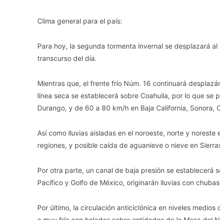
Clima general para el país:
Para hoy, la segunda tormenta invernal se desplazará al 
transcurso del día.
Mientras que, el frente frío Núm. 16 continuará desplazá
línea seca se establecerá sobre Coahuila, por lo que se
Durango, y de 60 a 80 km/h en Baja California, Sonora, 
Así como lluvias aisladas en el noroeste, norte y norest
regiones, y posible caída de aguanieve o nieve en Sierra
Por otra parte, un canal de baja presión se establecerá 
Pacífico y Golfo de México, originarán lluvias con chuba
Por último, la circulación anticiclónica en niveles medio
a muy frío con heladas sobre entidades de la Mesa del N