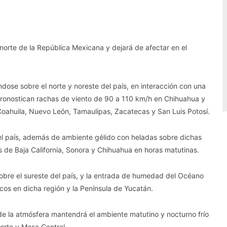
norte de la República Mexicana y dejará de afectar en el
ndose sobre el norte y noreste del país, en interacción con una
 pronostican rachas de viento de 90 a 110 km/h en Chihuahua y
Coahuila, Nuevo León, Tamaulipas, Zacatecas y San Luis Potosí.
e el país, además de ambiente gélido con heladas sobre dichas
s de Baja California, Sonora y Chihuahua en horas matutinas.
sobre el sureste del país, y la entrada de humedad del Océano
scos en dicha región y la Península de Yucatán.
s de la atmósfera mantendrá el ambiente matutino y nocturno frío
orte y Mesa Central.