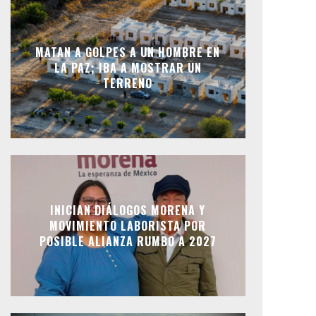
MATAN A GOLPES A UN HOMBRE EN
LA PAZ; IBA A MOSTRAR UN
TERRENO
INICIAN DIÁLOGOS MORENA Y
MOVIMIENTO LABORISTA POR
POSIBLE ALIANZA RUMBO A 2027