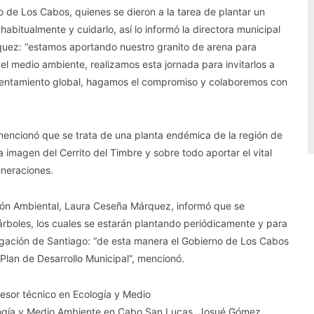
o de Los Cabos, quienes se dieron a la tarea de plantar un
habitualmente y cuidarlo, así lo informó la directora municipal
uez: “estamos aportando nuestro granito de arena para
del medio ambiente, realizamos esta jornada para invitarlos a
calentamiento global, hagamos el compromiso y colaboremos con
 mencionó que se trata de una planta endémica de la región de
a imagen del Cerrito del Timbre y sobre todo aportar el vital
eneraciones.
ión Ambiental, Laura Ceseña Márquez, informó que se
rboles, los cuales se estarán plantando periódicamente y para
elegación de Santiago: “de esta manera el Gobierno de Los Cabos
Plan de Desarrollo Municipal”, mencionó.
sesor técnico en Ecología y Medio
logía y Medio Ambiente en Cabo San Lucas, Josué Gómez