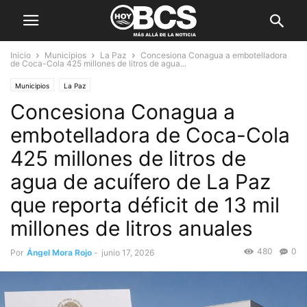
Inicio
Municipios
La Paz
Concesiona Conagua a embotelladora
de Coca-Cola 425 millones de litros de agua...
Municipios
La Paz
Concesiona Conagua a
embotelladora de Coca-Cola
425 millones de litros de
agua de acuífero de La Paz
que reporta déficit de 13 mil
millones de litros anuales
480
0
Por
Ángel Mora Rojo
-
junio 17, 2026