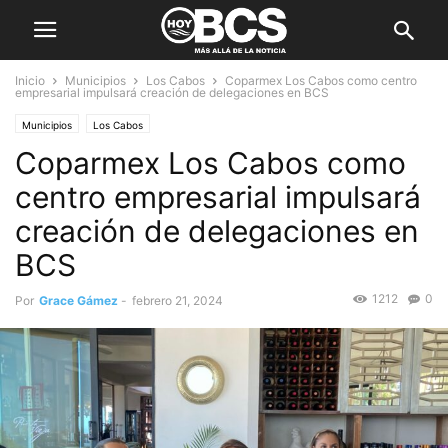
Inicio
Municipios
Los Cabos
Coparmex Los Cabos como centro
empresarial impulsará creación de delegaciones en BCS
Municipios
Los Cabos
Coparmex Los Cabos como
centro empresarial impulsará
creación de delegaciones en
BCS
1212
0
Por
Grace Gámez
-
febrero 21, 2024