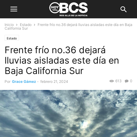
Inicio
Estado
Frente frío no.36 dejará lluvias aisladas este día en Baja
California Sur
Estado
Frente frío no.36 dejará
lluvias aisladas este día en
Baja California Sur
613
0
Por
Grace Gámez
-
febrero 21, 2024