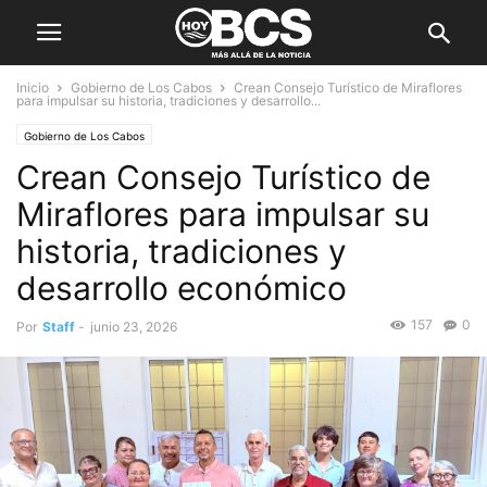
Inicio
Gobierno de Los Cabos
Crean Consejo Turístico de Miraflores
para impulsar su historia, tradiciones y desarrollo...
Gobierno de Los Cabos
Crean Consejo Turístico de
Miraflores para impulsar su
historia, tradiciones y
desarrollo económico
157
0
Por
Staff
-
junio 23, 2026