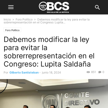
Inicio
Foro Político
Debemos modificar la ley para evitar la
sobrerrepresentación en el Congreso: Lupita...
Foro Político
Debemos modificar la ley
para evitar la
sobrerrepresentación en el
Congreso: Lupita Saldaña
851
0
Por
Gilberto Santisteban
-
junio 18, 2024