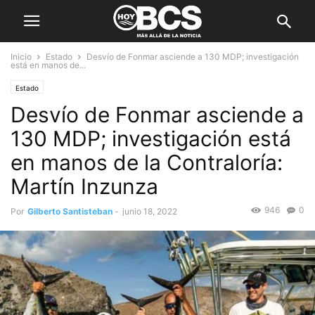
Inicio
Estado
Desvío de Fonmar asciende a 130 MDP; investigación
está en manos de...
Estado
Desvío de Fonmar asciende a
130 MDP; investigación está
en manos de la Contraloría:
Martín Inzunza
946
0
Por
Gilberto Santisteban
-
junio 18, 2022