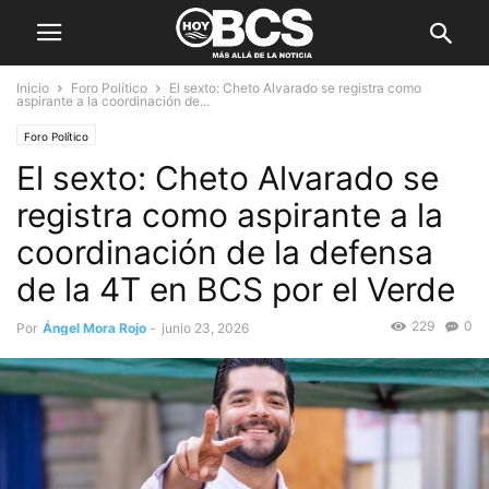
Inicio
Foro Político
El sexto: Cheto Alvarado se registra como
aspirante a la coordinación de...
Foro Político
El sexto: Cheto Alvarado se
registra como aspirante a la
coordinación de la defensa
de la 4T en BCS por el Verde
229
0
Por
Ángel Mora Rojo
-
junio 23, 2026