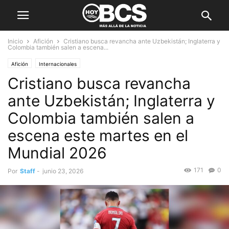
Inicio
Afición
Cristiano busca revancha ante Uzbekistán; Inglaterra y
Colombia también salen a escena...
Afición
Internacionales
Cristiano busca revancha
ante Uzbekistán; Inglaterra y
Colombia también salen a
escena este martes en el
Mundial 2026
171
0
Por
Staff
-
junio 23, 2026