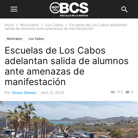
Inicio
Municipios
Los Cabos
Escuelas de Los Cabos adelantan
salida de alumnos ante amenazas de manifestación
Municipios
Los Cabos
Escuelas de Los Cabos
adelantan salida de alumnos
ante amenazas de
manifestación
712
0
Por
Grace Gámez
-
abril 12, 2024