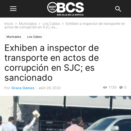
Inicio
Municipios
Los Cabos
Exhiben a inspector de transporte en
actos de corrupción en SJC; es...
Municipios
Los Cabos
Exhiben a inspector de
transporte en actos de
corrupción en SJC; es
sancionado
1139
0
Por
Grace Gámez
-
abril 29, 2022