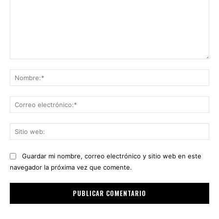
Comentario:
No
Co
ele
Sit
we
Guardar mi nombre, correo electrónico y sitio web en este
navegador la próxima vez que comente.