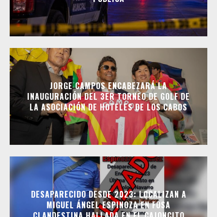
JORGE CAMPOS ENCABEZARÁ LA
INAUGURACIÓN DEL 3ER TORNEO DE GOLF DE
LA ASOCIACIÓN DE HOTELES DE LOS CABOS
DESAPARECIDO DESDE 2023: LOCALIZAN A
MIGUEL ÁNGEL ESPINOZA EN FOSA
CLANDESTINA HALLADA EN EL CAJONCITO