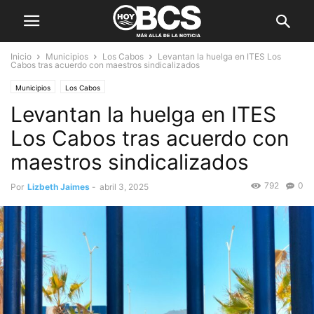
Inicio
Municipios
Los Cabos
Levantan la huelga en ITES Los
Cabos tras acuerdo con maestros sindicalizados
Municipios
Los Cabos
Levantan la huelga en ITES
Los Cabos tras acuerdo con
maestros sindicalizados
792
0
Por
Lizbeth Jaimes
-
abril 3, 2025