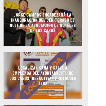
JORGE CAMPOS ENCABEZARÁ LA
INAUGURACIÓN DEL 3ER TORNEO DE
GOLF DE LA ASOCIACIÓN DE HOTELES
DE LOS CABOS
LOCALIZAN SANA Y SALVA A
EMPLEADA DEL AYUNTAMIENTO DE
LOS CABOS; DESACTIVAN PROTOCOLO
ALBA