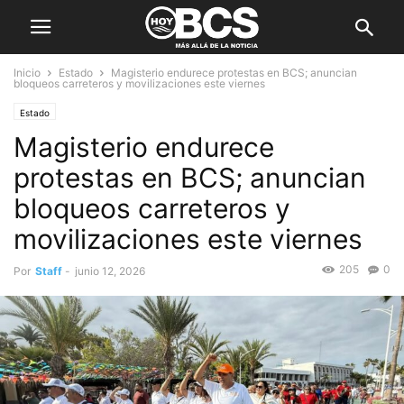
Inicio
Estado
Magisterio endurece protestas en BCS; anuncian
bloqueos carreteros y movilizaciones este viernes
Estado
Magisterio endurece
protestas en BCS; anuncian
bloqueos carreteros y
movilizaciones este viernes
205
0
Por
Staff
-
junio 12, 2026