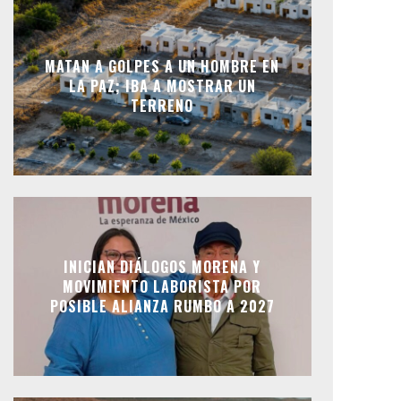
MATAN A GOLPES A UN HOMBRE EN
LA PAZ; IBA A MOSTRAR UN
TERRENO
INICIAN DIÁLOGOS MORENA Y
MOVIMIENTO LABORISTA POR
POSIBLE ALIANZA RUMBO A 2027