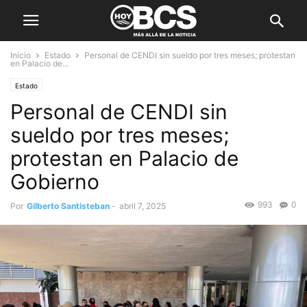
Inicio
Estado
Personal de CENDI sin sueldo por tres meses; protestan
en Palacio de...
Estado
Personal de CENDI sin
sueldo por tres meses;
protestan en Palacio de
Gobierno
993
0
Por
Gilberto Santisteban
-
abril 7, 2025