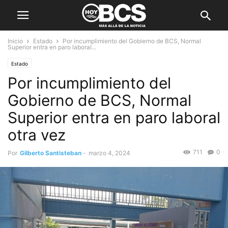
Inicio
Estado
Por incumplimiento del Gobierno de BCS, Normal
Superior entra en paro laboral...
Estado
Por incumplimiento del
Gobierno de BCS, Normal
Superior entra en paro laboral
otra vez
711
0
Por
Gilberto Santisteban
-
marzo 4, 2024